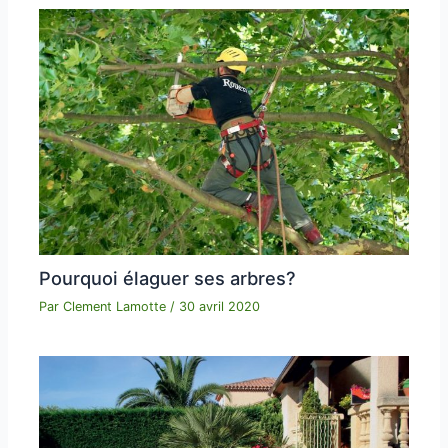
Pourquoi élaguer ses arbres?
Par
Clement Lamotte
/
30 avril 2020