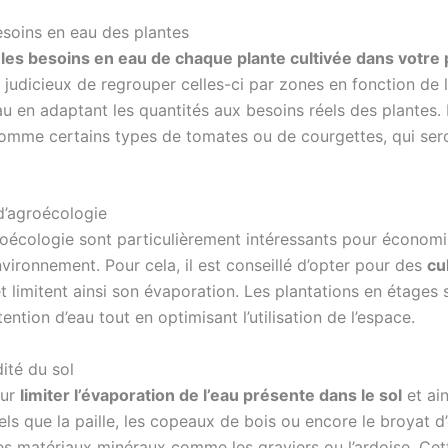
soins en eau des plantes
 les besoins en eau de chaque plante cultivée dans votre
 judicieux de regrouper celles-ci par zones en fonction de l
au en adaptant les quantités aux besoins réels des plantes. 
 comme certains types de tomates ou de courgettes, qui se
 d’agroécologie
roécologie sont particulièrement intéressants pour économis
vironnement. Pour cela, il est conseillé d’opter pour des
cu
et limitent ainsi son évaporation. Les plantations en étage
ntion d’eau tout en optimisant l’utilisation de l’espace.
ité du sol
our
limiter l’évaporation de l’eau présente dans le sol
et ain
ls que la paille, les copeaux de bois ou encore le broyat d’
des matériaux minéraux comme les graviers ou l’ardoise. Cet