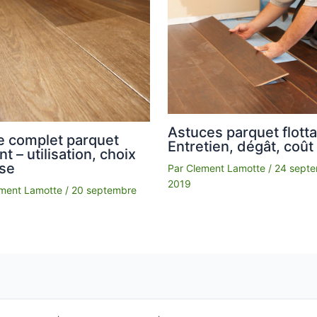
Astuces parquet flotta
e complet parquet
Entretien, dégât, coût
ant – utilisation, choix
ose
Par
Clement Lamotte
/
24 sept
2019
ment Lamotte
/
20 septembre