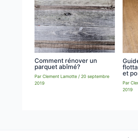
Comment rénover un
Guid
parquet abîmé?
flott
et p
Par
Clement Lamotte
/
20 septembre
Par
Cle
2019
2019