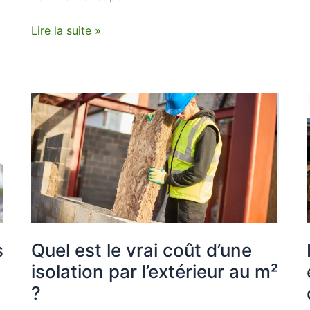
Lire la suite »
Quel
est
le
:
vrai
coût
d’une
isolation
par
l’extérieur
s
Quel est le vrai coût d’une
au
isolation par l’extérieur au m²
m²
?
?