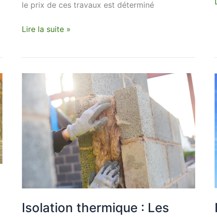
le prix de ces travaux est déterminé
Lire la suite »
Isolation
thermique
:
Les
isolants
multicouches
:
permettent-
ils
vraiment
de
réaliser
Isolation thermique : Les