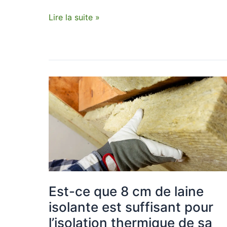
Lire la suite »
Est-
ce
que
8
cm
de
laine
isolante
est
Est-ce que 8 cm de laine
suffisant
isolante est suffisant pour
pour
l’isolation thermique de sa