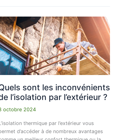
Quels
sont
les
inconvénients
de
l’isolation
par
l’extérieur
?
Quels sont les inconvénients
de l’isolation par l’extérieur ?
8 octobre 2024
L’isolation thermique par l’extérieur vous
permet d’accéder à de nombreux avantages
comme un meilleur confort thermique ou la