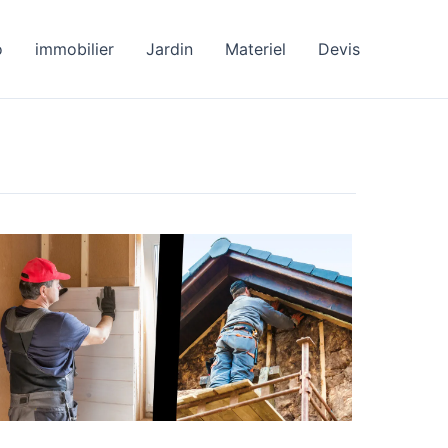
o
immobilier
Jardin
Materiel
Devis
Isolation
intérieure
vs
extérieure,
quelle
technique
préférée