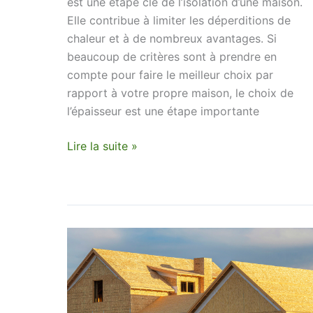
est une étape clé de l’isolation d’une maison.
Elle contribue à limiter les déperditions de
chaleur et à de nombreux avantages. Si
beaucoup de critères sont à prendre en
compte pour faire le meilleur choix par
rapport à votre propre maison, le choix de
l’épaisseur est une étape importante
Lire la suite »
L’isolation
au
liège
est
la