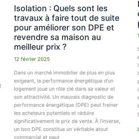
tout
Isolation : Quels sont les
de
travaux à faire tout de suite
suite
pour améliorer son DPE et
pour
améliorer
revendre sa maison au
son
meilleur prix ?
DPE
et
12 février 2025
revendre
Dans un marché immobilier de plus en plus
sa
exigeant, la performance énergétique d’un
maison
t
logement joue un rôle clé dans sa valeur et
au
son attractivité. Un mauvais diagnostic de
meilleur
performance énergétique (DPE) peut freiner
prix
les acheteurs potentiels et réduire
?
significativement le prix de vente. À l’inverse,
un bon DPE constitue un véritable atout
commercial et peut