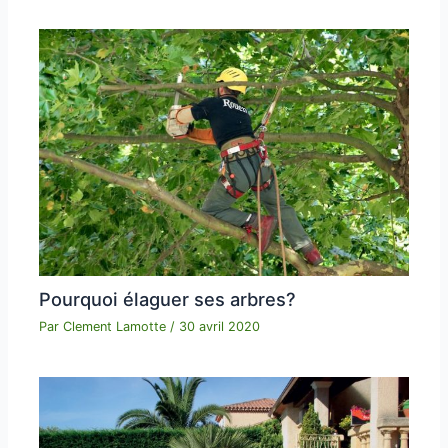
Pourquoi élaguer ses arbres?
Par
Clement Lamotte
/
30 avril 2020