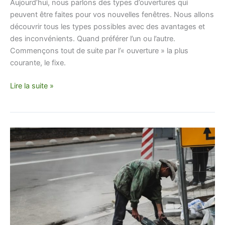
Aujourd’hui, nous parlons des types d’ouvertures qui
peuvent être faites pour vos nouvelles fenêtres. Nous allons
découvrir tous les types possibles avec des avantages et
des inconvénients. Quand préférer l’un ou l’autre.
Commençons tout de suite par l’« ouverture » la plus
courante, le fixe.
Lire la suite »
Quel
est
le
coût
horaire
d’un
maçon ?
Prix