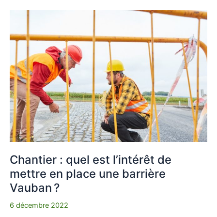
Chantier :
quel
est
l’intérêt
de
mettre
en
place
une
barrière
Vauban ?
Chantier : quel est l’intérêt de
mettre en place une barrière
Vauban ?
6 décembre 2022