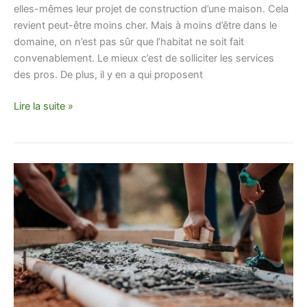
elles-mêmes leur projet de construction d’une maison. Cela
revient peut-être moins cher. Mais à moins d’être dans le
domaine, on n’est pas sûr que l’habitat ne soit fait
convenablement. Le mieux c’est de solliciter les services
des pros. De plus, il y en a qui proposent
Lire la suite »
Comment
trouver
une
entreprise
de
maçonnerie
dans
le
44 ?