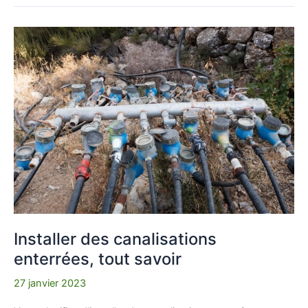
Installer
des
canalisations
enterrées,
tout
savoir
Installer des canalisations
enterrées, tout savoir
27 janvier 2023