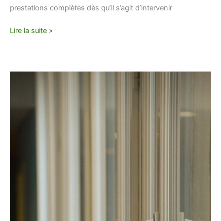
prestations complètes dès qu’il s’agit d’intervenir
Lire la suite »
Quels
sont
les
différents
types
d’ouvertures
des
fenêtres
?