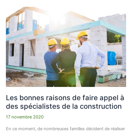
Les
bonnes
raisons
de
faire
appel
à
des
spécialistes
de
la
construction
Les bonnes raisons de faire appel à
des spécialistes de la construction
17 novembre 2020
En ce moment, de nombreuses familles décident de réaliser