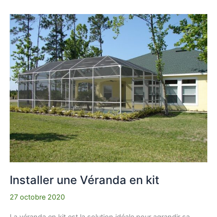
Installer
une
Véranda
en
kit
Installer une Véranda en kit
27 octobre 2020
La véranda en kit est la solution idéale pour agrandir sa