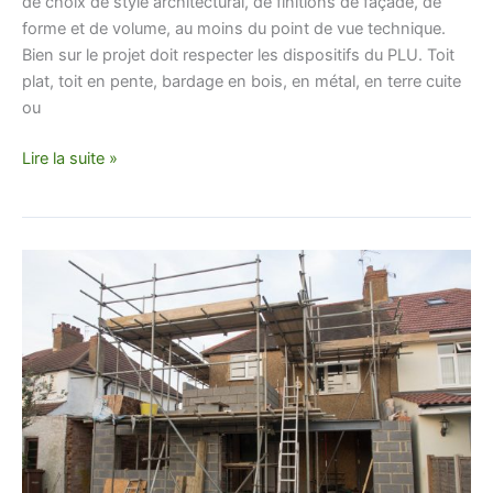
de choix de style architectural, de finitions de façade, de
forme et de volume, au moins du point de vue technique.
Bien sur le projet doit respecter les dispositifs du PLU. Toit
plat, toit en pente, bardage en bois, en métal, en terre cuite
ou
Lire la suite »
Quelles
différences
entre
une
entreprise
de
bâtiment
et
une