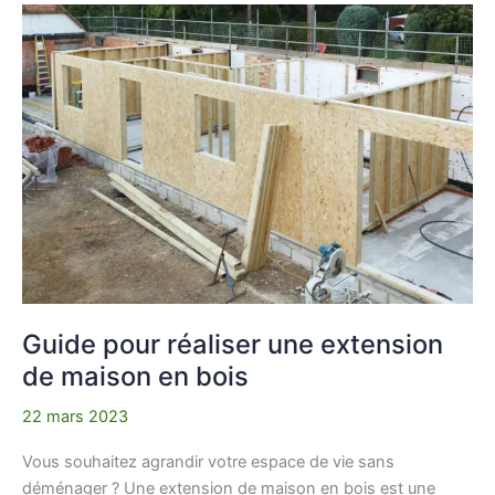
Guide
pour
réaliser
une
extension
de
maison
en
bois
Guide pour réaliser une extension
de maison en bois
22 mars 2023
Vous souhaitez agrandir votre espace de vie sans
déménager ? Une extension de maison en bois est une