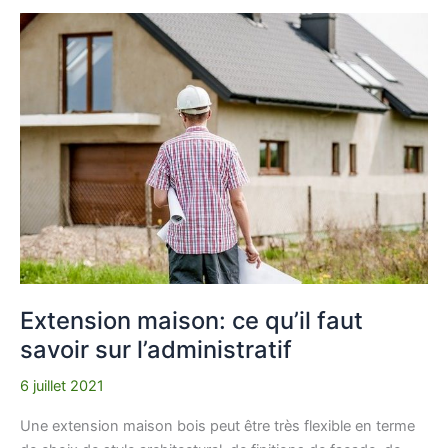
Extension
maison:
ce
qu’il
faut
savoir
sur
l’administratif
Extension maison: ce qu’il faut
savoir sur l’administratif
6 juillet 2021
Une extension maison bois peut être très flexible en terme