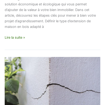
solution économique et écologique qui vous permet
d’ajouter de la valeur à votre bien immobilier. Dans cet
article, découvrez les étapes clés pour mener à bien votre
projet d’agrandissement. Définir le type d’extension de
maison en bois adapté à
Lire la suite »
Les
signes
qui
montre
qu’il
y
a
un
problème