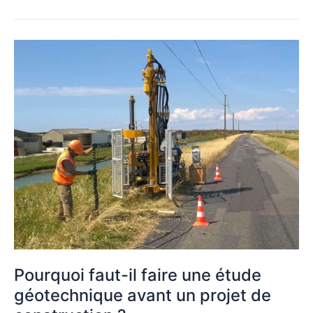
Pourquoi
faut-
il
faire
une
étude
géotechnique
avant
un
projet
de
construction ?
Pourquoi faut-il faire une étude
géotechnique avant un projet de