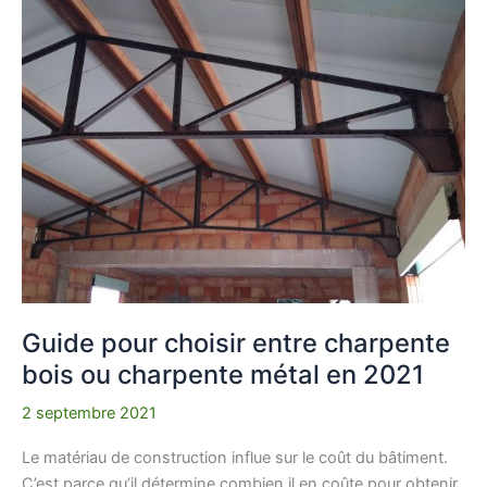
pour
choisir
entre
charpente
bois
ou
charpente
métal
en
2021
Guide pour choisir entre charpente
bois ou charpente métal en 2021
2 septembre 2021
Le matériau de construction influe sur le coût du bâtiment.
C’est parce qu’il détermine combien il en coûte pour obtenir