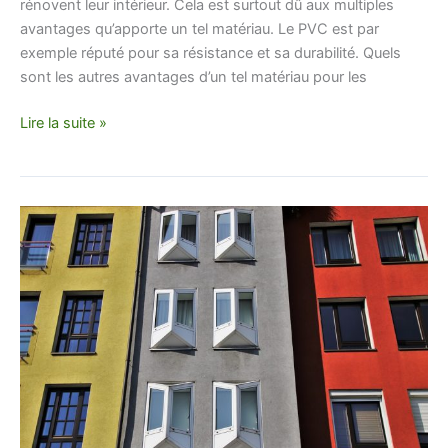
rénovent leur intérieur. Cela est surtout dû aux multiples
avantages qu’apporte un tel matériau. Le PVC est par
exemple réputé pour sa résistance et sa durabilité. Quels
sont les autres avantages d’un tel matériau pour les
Lire la suite »
Comment
procéder
au
ravalement
de
façade
d’un
restaurant