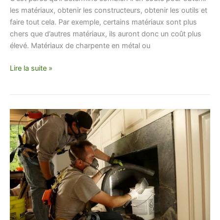
les matériaux, obtenir les constructeurs, obtenir les outils et
faire tout cela. Par exemple, certains matériaux sont plus
chers que d’autres matériaux, ils auront donc un coût plus
élevé. Matériaux de charpente en métal ou
Lire la suite »
Quelles
sont
les
différentes
façons
de
ramoner
une
cheminée?