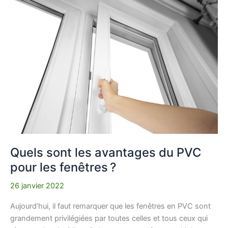
Quels
sont
les
avantages
du
PVC
pour
les
fenêtres ?
Quels sont les avantages du PVC
pour les fenêtres ?
26 janvier 2022
Aujourd’hui, il faut remarquer que les fenêtres en PVC sont
grandement privilégiées par toutes celles et tous ceux qui