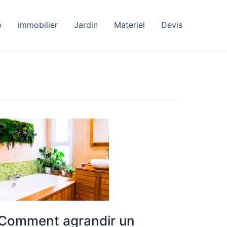
o
immobilier
Jardin
Materiel
Devis
Comment
agrandir
un
espace
de
douche
restreint?
Comment agrandir un