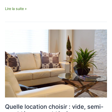
Lire la suite »
Quelle
location
choisir
:
vide,
semi-
meublée
ou
meublée
?
Quelle location choisir : vide, semi-