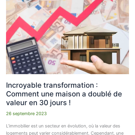
transformation
:
Comment
une
maison
a
doublé
de
valeur
en
30
jours
Incroyable transformation :
!
Comment une maison a doublé de
valeur en 30 jours !
26 septembre 2023
L’immobilier est un secteur en évolution, où la valeur des
logements peut varier considérablement. Cependant, une