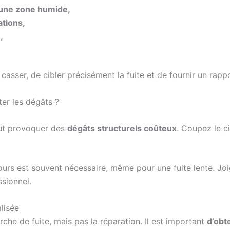
une zone humide,
ations,
,
asser, de cibler précisément la fuite et de fournir un rappo
ter les dégâts ?
peut provoquer des
dégâts structurels coûteux
. Coupez le ci
ours est souvent nécessaire, même pour une fuite lente. Jo
sionnel.
alisée
he de fuite, mais pas la réparation. Il est important
d’obte