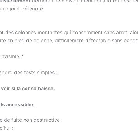
uissellement
derrière une cloison, même quand tout est fer
un joint détérioré.
ant des colonnes montantes qui consomment sans arrêt, alo
fuite en pied de colonne, difficilement détectable sans expert
invisible ?
d’abord des tests simples :
voir si la conso baisse.
nts accessibles
.
he de fuite non destructive
d’hui :